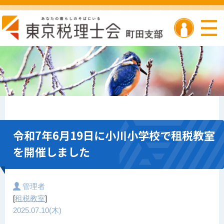
令和7年6月19日に小川小学校で租税教室
を開催しました
管理者
[
租税教室
]
2025.07.10(木)