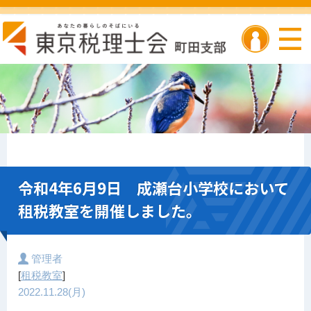
令和4年6月9日 成瀬台小学校において
租税教室を開催しました。
管理者
[
租税教室
]
2022.11.28(月)