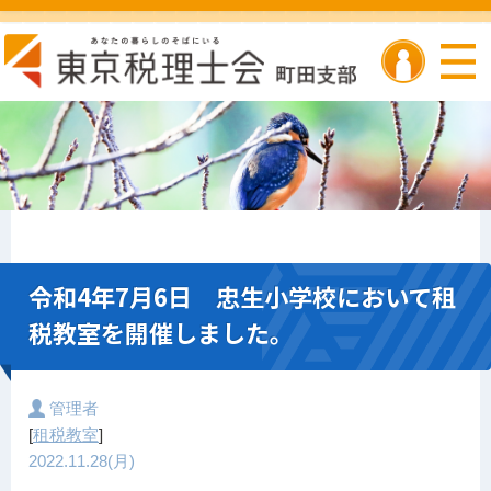
令和4年7月6日 忠生小学校において租
税教室を開催しました。
管理者
[
租税教室
]
2022.11.28(月)